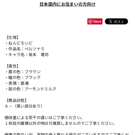
日本国内にお住まいの方向け
Save
【仕様】
・ねんどろいど
・作品名：ペルソナ５
・キャラ名：坂本 竜司
【属性】
・眉の色：ブラウン
・瞳の色：ブラック
・表情：普通
・肌の色：アーモンドミルク
【商品状態】
Ａ－（黒い部分あり）
個体差による若干の違いはご了承ください。
１枚目の画像以外の物は付属致しませんのでご了承ください。
画像の色合いが、実物の色と異なる場合がございますのでご了承くだ