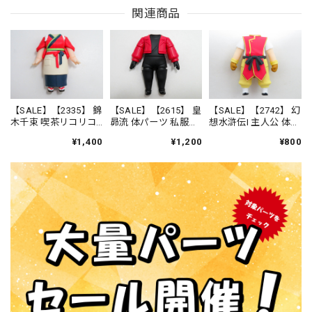
関連商品
【SALE】【2335】 錦
【SALE】【2615】 皇
【SALE】【2742】 幻
木千束 喫茶リコリコ
昴流 体パーツ 私服
想水滸伝I 主人公 体パ
制服Ver. 体パーツ カ
ねんどろいど
ーツ 戦闘服 ねんど
¥1,400
¥1,200
¥800
フェ制服 ねんどろ
ろいど
いど