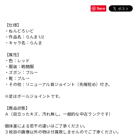
Save
【仕様】
・ねんどろいど
・作品名：らんま1/2
・キャラ名：らんま
【属性】
・色：レッド
・服装：戦闘服
・ズボン：ブルー
・靴：ブルー
・その他：リニューアル首ジョイント（先端短め）付き。
※足はボールジョイントです。
【商品状態】
Ａ（目立ったキズ、汚れ無し。一般的な中古ランクです）
個体差による若干の違いはご了承ください。
３枚目の画像以外の物は付属致しませんのでご了承ください。