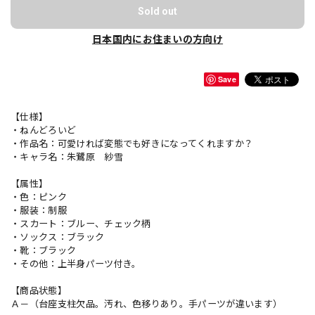
Sold out
日本国内にお住まいの方向け
Save
【仕様】
・ねんどろいど
・作品名：可愛ければ変態でも好きになってくれますか？
・キャラ名：朱鷺原 紗雪
【属性】
・色：ピンク
・服装：制服
・スカート：ブルー、チェック柄
・ソックス：ブラック
・靴：ブラック
・その他：上半身パーツ付き。
【商品状態】
Ａ－（台座支柱欠品。汚れ、色移りあり。手パーツが違います）