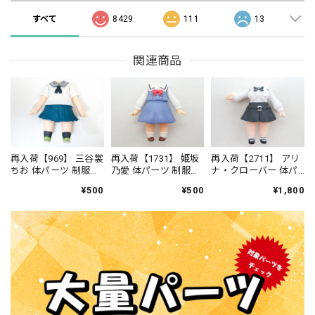
すべて
8429
111
13
関連商品
再入荷【969】 三谷裳
再入荷【1731】 姫坂
再入荷【2711】 アリ
ちお 体パーツ 制服
乃愛 体パーツ 制服
ナ・クローバー 体パ
ねんどろいど
ねんどろいど
ーツ 制服（ウォーハ
¥500
¥500
¥1,800
ンマー付き） ねん
どろいどべーしっく