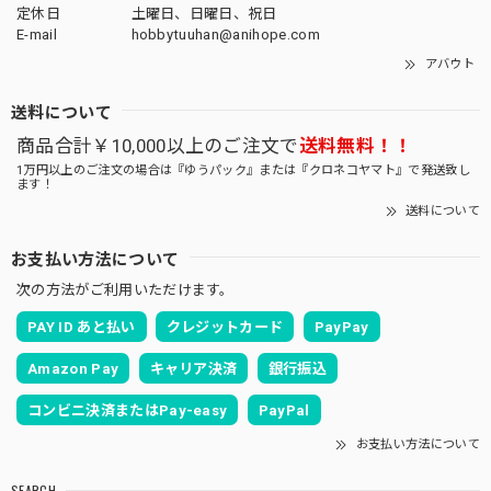
定休日
土曜日、日曜日、祝日
E-mail
hobbytuuhan@anihope.com
アバウト
送料について
商品合計￥10,000以上のご注文で
送料無料！！
1万円以上のご注文の場合は『ゆうパック』または『クロネコヤマト』で発送致し
ます！
送料について
お支払い方法について
次の方法がご利用いただけます。
PAY ID あと払い
クレジットカード
PayPay
Amazon Pay
キャリア決済
銀行振込
コンビニ決済またはPay-easy
PayPal
お支払い方法について
SEARCH