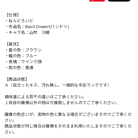
【仕様】
・ねんどろいど
・作品名：BanG Dream!(バンドリ)
・キャラ名：山吹 沙綾
【属性】
・眉の色：ブラウン
・瞳の色：ブルー
・表情：ウインク顔
・肌の色：普通
【商品状態】
Ａ（目立ったキズ、汚れ無し。一般的な中古ランクです）
個体差による若干の違いはご了承ください。
１枚目の画像以外の物は付属致しませんのでご了承ください。
画像の色合いが、実物の色と異なる場合がございますのでご了承くだ
さい。
商品状態が同じ場合は画像をそのまま利用いたしますのでご了承くだ
さい。