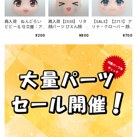
再入荷 ねんどろい
再入荷【2555】 リタ
【SALE】【2711】 ア
どどーる 仕立屋：ア
顔パーツ ぴえん顔
リナ・クローバー 顔
ンナ・モレッティ 顔
ねんどろいど
パーツ 普通 ねんど
¥200
¥800
¥700
パーツ 普通
ろいどべーしっく