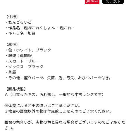
Save
【仕様】
・ねんどろいど
・作品名：艦隊これくしょん ‐艦これ‐
・キャラ名：加賀
【属性】
・色：ホワイト、ブラック
・服装：戦闘服
・スカート：ブルー
・ソックス：ブラック
・草履
・その他：座りパーツ、矢筒、盾、弓矢、おひつパーツ付き。
【商品状態】
Ａ（目立ったキズ、汚れ無し。一般的な中古ランクです）
個体差による若干の違いはご了承ください。
３枚目の画像以外の物は付属致しませんのでご了承ください。
画像の色合いが、実物の色と異なる場合がございますのでご了承くだ
さい。