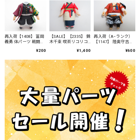
再入荷【1408】 冨岡
【SALE】【2335】 錦
再入荷（A−ランク）
義勇 体パーツ 戦闘服
木千束 喫茶リコリコ
【1147】 陸奥守吉行
（初版版） ねんど
制服Ver. 体パーツ カ
体パーツ 戦闘服 ね
¥200
¥1,400
¥600
ろいど
フェ制服 ねんどろ
んどろいど
いど