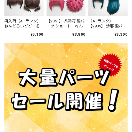
再入荷（A−ランク）
【2851】 糸師冴 髪パ
（A−ランク）
ねんどろいどどーる
ーツ ショート ねん
【2909】 沙耶 髪パー
仕立屋：アンナ・モ
どろいど
ツ ロング ねんどろ
¥5,100
¥3,800
¥3,300
レッティ 髪パーツ お
いど
さげ