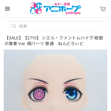
【SALE】【2710】 シエル・ファントムハイヴ 紺碧
の梟寮 Ver. 顔パーツ 普通 ねんどろいど