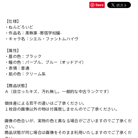
Save
【仕様】
・ねんどろいど
・作品名：黒執事 -寄宿学校編-
・キャラ名：シエル・ファントムハイヴ
【属性】
・眉の色：ブラック
・瞳の色：パープル、ブルー（オッドアイ）
・表情：普通
・肌の色：クリーム系
【商品状態】
Ａ（目立ったキズ、汚れ無し。一般的な中古ランクです）
個体差による若干の違いはご了承ください。
１枚目の画像以外の物は付属致しませんのでご了承ください。
画像の色合いが、実物の色と異なる場合がございますのでご了承くだ
さい。
商品状態が同じ場合は画像をそのまま利用いたしますのでご了承くだ