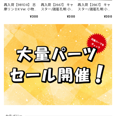
再入荷【981DX】 志
再入荷【2667】 キャ
再入荷【2667】 キャ
摩リン DX Ver. 小物パ
スター/諸葛孔明 小物
スター/諸葛孔明 小物
ーツ 本 ねんどろい
パーツ 閉じた本 ね
パーツ 開いた本 ね
¥300
¥300
¥300
ど
んどろいど
んどろいど
カテゴリー