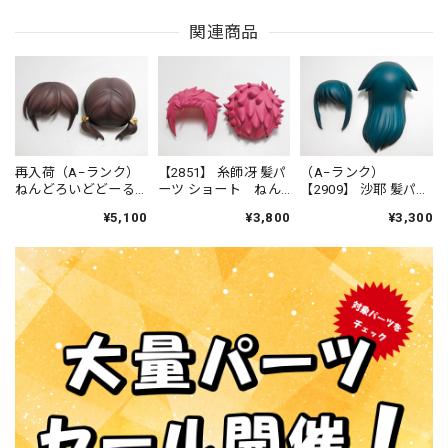
関連商品
再入荷（A−ランク）
【2851】 糸師冴 髪パ
（A−ランク）
ねんどろいどどーる
ーツ ショート ねん
【2909】 沙耶 髪パー
仕立屋：アンナ・モ
どろいど
ツ ロング ねんどろ
¥5,100
¥3,800
¥3,300
レッティ 髪パーツ お
いど
さげ