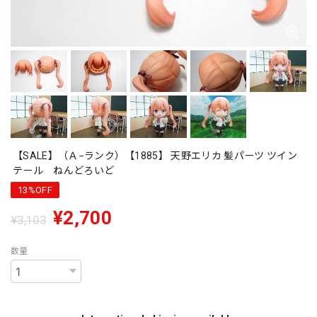
【SALE】（Ａ−ランク）【1885】 天野エリカ 髪パーツ ツイン
テール ねんどろいど
13%OFF
¥2,700
¥3,103
数量