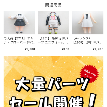
関連商品
再入荷【2711】 アリ
【2851】 糸師冴 体パ
（A−ランク）
ナ・クローバー 体パ
ーツ ユニフォーム
【2909】 沙耶 体パー
ーツ 制服（ウォーハ
ねんどろいど
ツ ワンピース ねん
¥1,800
¥300
¥1,900
ンマー付き） ねん
どろいど
どろいどべーしっく