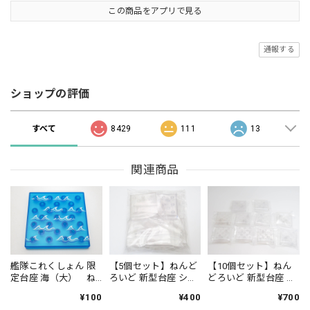
この商品をアプリで見る
通報する
ショップの評価
すべて
8429
111
13
関連商品
艦隊これくしょん 限
【5個セット】ねんど
【10個セット】ねん
定台座 海（大） ね
ろいど 新型台座 ショ
どろいど 新型台座 シ
んどろいど
ートアーム
ョートアーム
¥100
¥400
¥700