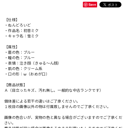
Save
【仕様】
・ねんどろいど
・作品名：初音ミク
・キャラ名：雪ミク
【属性】
・眉の色：ブルー
・瞳の色：ブルー
・表情：泣き顔（きゅる～ん顔）
・肌の色：クリーム系
・口の形：ω（おめが口）
【商品状態】
Ａ（目立ったキズ、汚れ無し。一般的な中古ランクです）
個体差による若干の違いはご了承ください。
１枚目の画像以外の物は付属致しませんのでご了承ください。
画像の色合いが、実物の色と異なる場合がございますのでご了承くだ
さい。