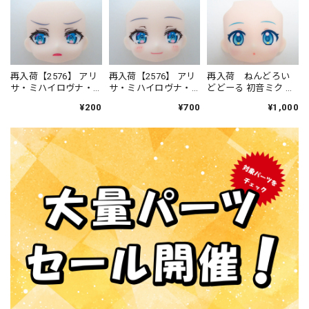
再入荷【2576】 アリ
再入荷【2576】 アリ
再入荷 ねんどろい
サ・ミハイロヴナ・
サ・ミハイロヴナ・
どどーる 初音ミク お
九条 顔パーツ ジト目
九条 顔パーツ 微笑み
うちコーデVer. 顔パー
¥200
¥700
¥1,000
顔 ねんどろいど
顔 ねんどろいど
ツ 普通