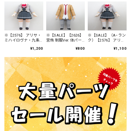
※【2576】 アリサ・
※【SALE】【2626】
※【SALE】（A−ラン
ミハイロヴナ・九条
宮侑 制服Ver. 体パー
ク）【2576】 アリ
体パーツ 制服 ねん
ツ 制服 ねんどろい
サ・ミハイロヴナ・
¥1,200
¥800
¥1,100
どろいど
ど
九条 体パーツ 制服
ねんどろいど