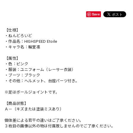
Save
【仕様】
・ねんどろいど
・作品名：HIGHSPEED Etoile
・キャラ名：輪堂凛
【属性】
・色：ピンク
・服装：ユニフォーム（レーサー衣装）
・ブーツ：ブラック
・その他：ヘルメット、台座パーツ付き。
※足はボールジョイントです。
【商品状態】
Ａ－（キズまたは塗装ミスあり）
個体差による若干の違いはご了承ください。
３枚目の画像以外の物は付属致しませんのでご了承ください。