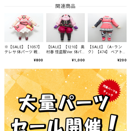
関連商品
※【SALE】【1057】
【SALE】【1210】 奥
【SALE】（A−ラン
テレサ 体パーツ 戦闘
村春 怪盗服Ver. 体パ
ク）【474】 ベアトリ
服 ねんどろいど
ーツ 怪盗服 ねんど
ーチェ・“リリィ"・ア
¥800
¥1,000
¥200
ろいど
ナスターシ 体パーツ
戦闘服 ねんどろい
ど