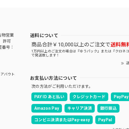
送料について
古物営業
 許可
商品合計￥10,000以上のご注文で
送料無
証番号：
1万円以上のご注文の場合は『ゆうパック』または『クロネ
で発送致します！
送
アバウト
お支払い方法について
次の方法がご利用いただけます。
PAY ID あと払い
クレジットカード
PayPay
Amazon Pay
キャリア決済
銀行振込
コンビニ決済またはPay-easy
PayPal