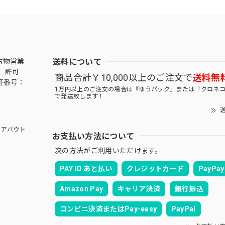
送料について
古物営業
 許可
商品合計￥10,000以上のご注文で
送料無
証番号：
1万円以上のご注文の場合は『ゆうパック』または『クロネ
で発送致します！
送
アバウト
お支払い方法について
次の方法がご利用いただけます。
PAY ID あと払い
クレジットカード
PayPay
Amazon Pay
キャリア決済
銀行振込
コンビニ決済またはPay-easy
PayPal