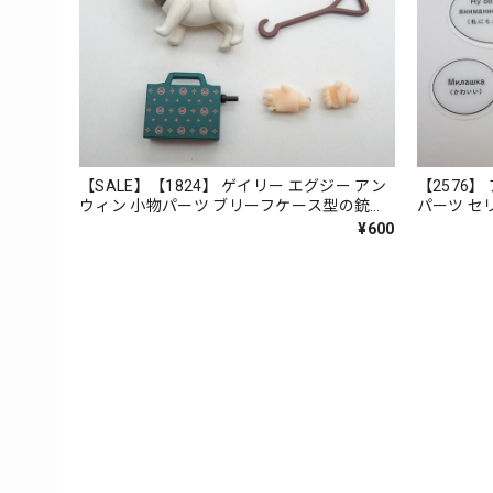
【SALE】【1824】 ゲイリー エグジー アン
【2576
ウィン 小物パーツ ブリーフケース型の銃と
パーツ セ
パグ ねんどろいど
¥600