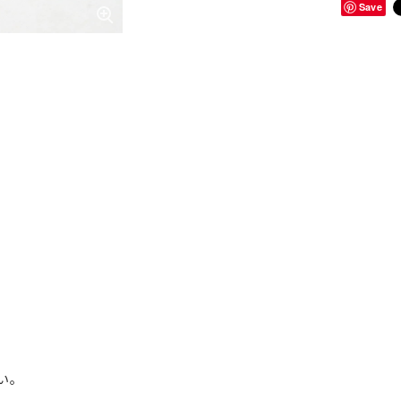
Save
い。