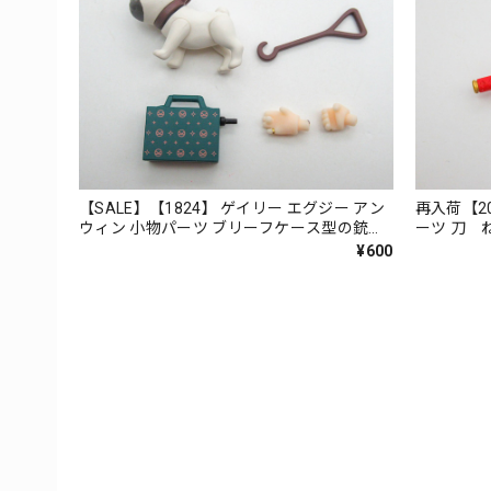
【SALE】【1824】 ゲイリー エグジー アン
再入荷【2
ウィン 小物パーツ ブリーフケース型の銃と
ーツ 刀 
パグ ねんどろいど
¥600