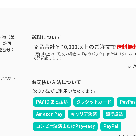
送料について
古物営業
 許可
商品合計￥10,000以上のご注文で
送料無
証番号：
1万円以上のご注文の場合は『ゆうパック』または『クロネ
で発送致します！
送
アバウト
お支払い方法について
次の方法がご利用いただけます。
PAY ID あと払い
クレジットカード
PayPay
Amazon Pay
キャリア決済
銀行振込
コンビニ決済またはPay-easy
PayPal