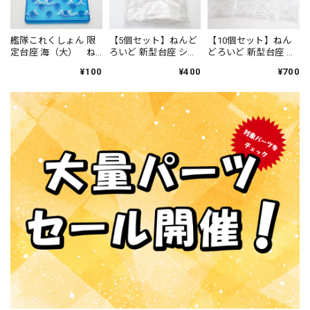
艦隊これくしょん 限
【5個セット】ねんど
【10個セット】ねん
定台座 海（大） ね
ろいど 新型台座 ショ
どろいど 新型台座 シ
んどろいど
ートアーム
ョートアーム
¥100
¥400
¥700