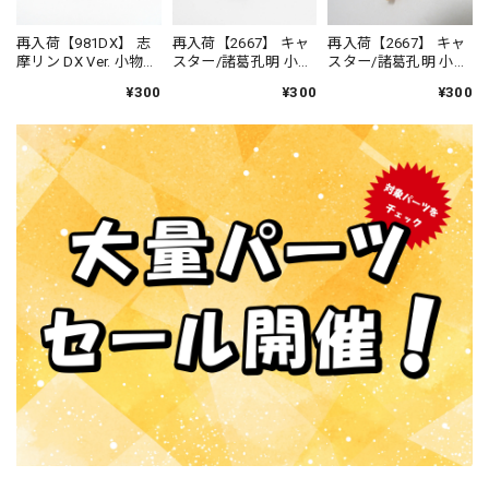
再入荷【981DX】 志
再入荷【2667】 キャ
再入荷【2667】 キャ
摩リン DX Ver. 小物パ
スター/諸葛孔明 小物
スター/諸葛孔明 小物
ーツ 本 ねんどろい
パーツ 閉じた本 ね
パーツ 開いた本 ね
¥300
¥300
¥300
ど
んどろいど
んどろいど