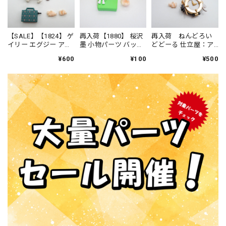
【SALE】【1824】 ゲ
再入荷【1880】 桜沢
再入荷 ねんどろい
イリー エグジー アン
墨 小物パーツ バッ
どどーる 仕立屋：ア
ウィン 小物パーツ ブ
ク ねんどろいど
ンナ・モレッティ 小
¥600
¥100
¥500
リーフケース型の銃
物パーツ バッグ
とパグ ねんどろい
ど