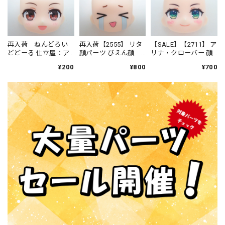
再入荷 ねんどろい
再入荷【2555】 リタ
【SALE】【2711】 ア
どどーる 仕立屋：ア
顔パーツ ぴえん顔
リナ・クローバー 顔
ンナ・モレッティ 顔
ねんどろいど
パーツ 普通 ねんど
¥200
¥800
¥700
パーツ 普通
ろいどべーしっく