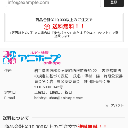
登録
商品合計￥10,000以上のご注文で
送料無料！！
1万円以上のご注文の場合は『ゆうパック』または『クロネコヤマト』で発
送致します！
住所
岩手県胆沢郡金ヶ崎町西根前野50-22 古物営業法
の規定に基づく表記 氏名：澤村 陽 許可公安委
員会名：岩手県公安委員会 許可証番号：第
211060001342号
定休日
土曜日、日曜日、祝日
E-mail
hobbytuuhan@anihope.com
アバウト
送料について
商品合計￥10,000以上のご注文で
送料無料！！