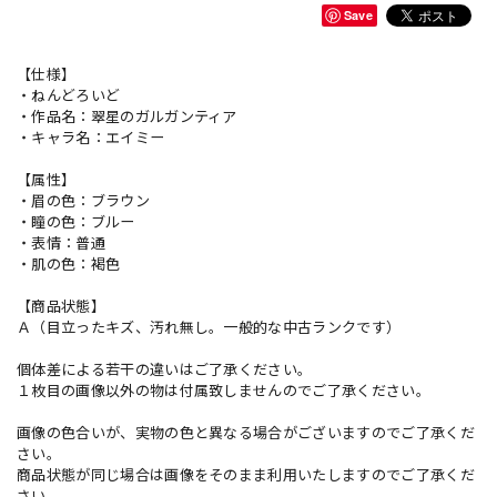
Save
【仕様】
・ねんどろいど
・作品名：翠星のガルガンティア
・キャラ名：エイミー
【属性】
・眉の色：ブラウン
・瞳の色：ブルー
・表情：普通
・肌の色：褐色
【商品状態】
Ａ（目立ったキズ、汚れ無し。一般的な中古ランクです）
個体差による若干の違いはご了承ください。
１枚目の画像以外の物は付属致しませんのでご了承ください。
画像の色合いが、実物の色と異なる場合がございますのでご了承くだ
さい。
商品状態が同じ場合は画像をそのまま利用いたしますのでご了承くだ
さい。