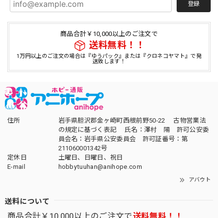
登録
商品合計￥10,000以上のご注文で
送料無料！！
1万円以上のご注文の場合は『ゆうパック』または『クロネコヤマト』で発
送致します！
住所
岩手県胆沢郡金ヶ崎町西根前野50-22 古物営業法
の規定に基づく表記 氏名：澤村 陽 許可公安委
員会名：岩手県公安委員会 許可証番号：第
211060001342号
定休日
土曜日、日曜日、祝日
E-mail
hobbytuuhan@anihope.com
アバウト
送料について
商品合計￥10,000以上のご注文で
送料無料！！